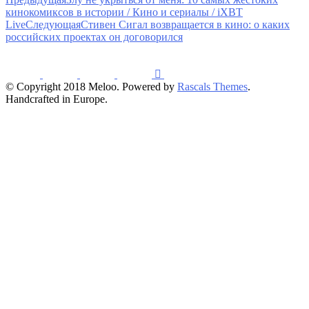
кинокомиксов в истории / Кино и сериалы / iXBT
Live
Следующая
Стивен Сигал возвращается в кино: о каких
российских проектах он договорился
© Copyright 2018 Meloo. Powered by
Rascals Themes
.
Handcrafted in Europe.