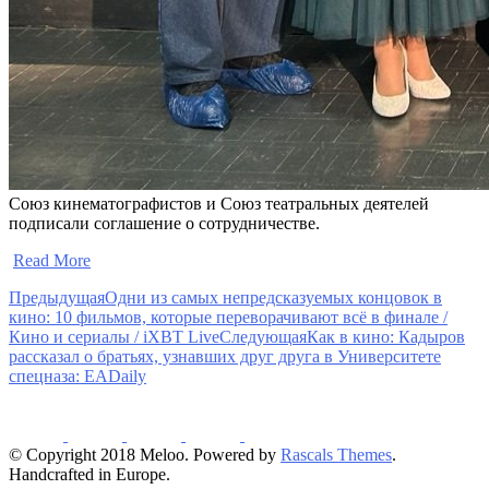
Союз кинематографистов и Союз театральных деятелей
подписали соглашение о сотрудничестве.
​
Read More
Предыдущая
Одни из самых непредсказуемых концовок в
кино: 10 фильмов, которые переворачивают всё в финале /
Кино и сериалы / iXBT Live
Следующая
Как в кино: Кадыров
рассказал о братьях, узнавших друг друга в Университете
спецназа: EADaily
© Copyright 2018 Meloo. Powered by
Rascals Themes
.
Handcrafted in Europe.