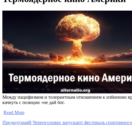
Между пацифизмом и толерантным отношением к избиению враг
качнуть с позиции «не дай бог.
​
Read More
Предыдущая
В Черноголовке запускают фестиваль спортивного