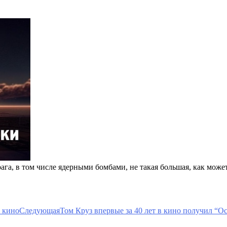
а, в том числе ядерными бомбами, не такая большая, как може
 кино
Следующая
Том Круз впервые за 40 лет в кино получил “О