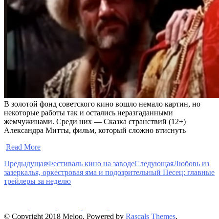
В золотой фонд советского кино вошло немало картин, но
некоторые работы так и остались неразгаданными
жемчужинами. Среди них — Сказка странствий (12+)
Александра Митты, фильм, который сложно втиснуть
​
Read More
Предыдущая
Фестиваль кино на заводе
Следующая
Любовь из
зазеркалья, оркестровая яма и подозрительный Песец: главные
трейлеры за неделю
© Copyright 2018 Meloo. Powered by
Rascals Themes
.