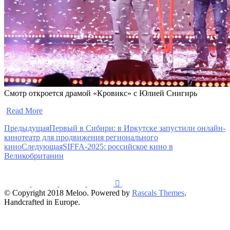
Смотр откроется драмой «Кровикс» с Юлией Снигирь
​
Read More
Предыдущая
Первый в Сибири: в Иркутске запустили онлайн-
кинотеатр для продвижения регионального
кино
Следующая
SIFFA-2025: российское кино в
Великобритании
© Copyright 2018 Meloo. Powered by
Rascals Themes
.
Handcrafted in Europe.