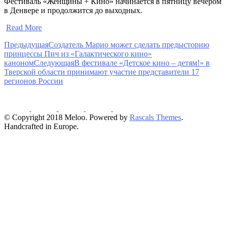
Фестиваль «Женщины + Кино» начинается в пятницу вечером
в Денвере и продолжится до выходных.
​
Read More
Предыдущая
Создатель Марио может сделать предысторию
принцессы Пич из «Галактического кино»
каноном
Следующая
В фестивале «Детское кино – детям!» в
Тверской области принимают участие представители 17
регионов России
© Copyright 2018 Meloo. Powered by
Rascals Themes
.
Handcrafted in Europe.