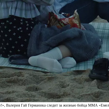
ме!», Валерия Гай Германика следит за жизнью бойца ММА «Емел