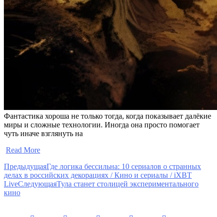
Фантастика хороша не только тогда, когда показывает далёкие
миры и сложные технологии. Иногда она просто помогает
чуть иначе взглянуть на
​
Read More
Предыдущая
Где логика бессильна: 10 сериалов о странных
делах в российских декорациях / Кино и сериалы / iXBT
Live
Следующая
Тула станет столицей экспериментального
кино