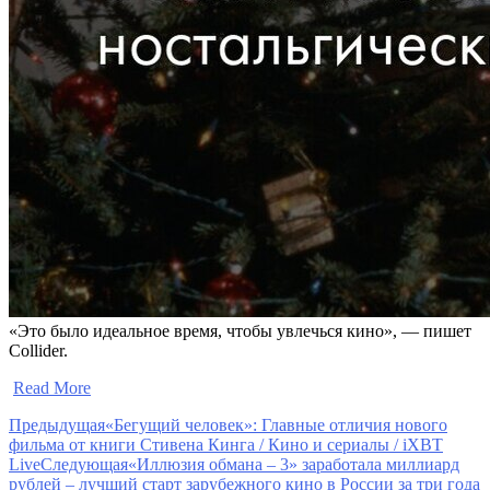
«Это было идеальное время, чтобы увлечься кино», — пишет
Collider.
​
Read More
Предыдущая
«Бегущий человек»: Главные отличия нового
фильма от книги Стивена Кинга / Кино и сериалы / iXBT
Live
Следующая
«Иллюзия обмана – 3» заработала миллиард
рублей – лучший старт зарубежного кино в России за три года