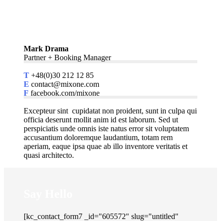
Let's Talk
Mark Drama
Partner + Booking Manager
T
+48(0)30 212 12 85
E
contact@mixone.com
F
facebook.com/mixone
Excepteur sint cupidatat non proident, sunt in culpa qui
officia deserunt mollit anim id est laborum. Sed ut
perspiciatis unde omnis iste natus error sit voluptatem
accusantium doloremque laudantium, totam rem
aperiam, eaque ipsa quae ab illo inventore veritatis et
quasi architecto.
Say Hello
[kc_contact_form7 _id="605572" slug="untitled"