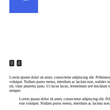
ФОТОГАЛЕРЕЯ
Фестиваль свадебных диджеев
Пятница 7 Августа 2026 В Festival
London
Начало: 21:00
Lorem ipsum dolor sit amet, consectetur adipiscing elit. Pellente
volutpat. Nullam purus metus, interdum ac lacinia non, sodales no
mi, vitae pharetra justo. Ut lacus lacus, fermentum sed tincidunt e
semper.
Lorem ipsum dolor sit amet, consectetur adipiscing elit. P
erat volutpat. Nullam purus metus, interdum ac lacinia non