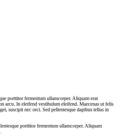
 Wedding DJs 77 Hornfair Rd, L,
sque porttitor fermentum ullamcorper. Aliquam erat
n arcu. In eleifend vestibulum eleifend. Maecenas ut felis
get, suscipit nec orci. Sed pellentesque dapibus tellus in
ellentesque porttitor fermentum ullamcorper. Aliquam
.