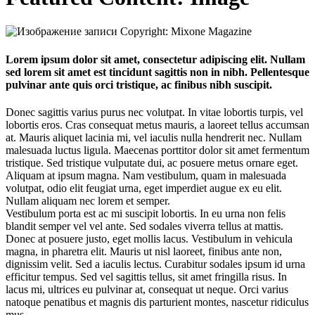
Copyright: Mixone Magazine
Lorem ipsum dolor sit amet, consectetur adipiscing elit. Nullam
sed lorem sit amet est tincidunt sagittis non in nibh. Pellentesque
pulvinar ante quis orci tristique, ac finibus nibh suscipit.
Donec sagittis varius purus nec volutpat. In vitae lobortis turpis, vel
lobortis eros. Cras consequat metus mauris, a laoreet tellus accumsan
at. Mauris aliquet lacinia mi, vel iaculis nulla hendrerit nec. Nullam
malesuada luctus ligula. Maecenas porttitor dolor sit amet fermentum
tristique. Sed tristique vulputate dui, ac posuere metus ornare eget.
Aliquam at ipsum magna. Nam vestibulum, quam in malesuada
volutpat, odio elit feugiat urna, eget imperdiet augue ex eu elit.
Nullam aliquam nec lorem et semper.
Vestibulum porta est ac mi suscipit lobortis. In eu urna non felis
blandit semper vel vel ante. Sed sodales viverra tellus at mattis.
Donec at posuere justo, eget mollis lacus. Vestibulum in vehicula
magna, in pharetra elit. Mauris ut nisl laoreet, finibus ante non,
dignissim velit. Sed a iaculis lectus. Curabitur sodales ipsum id urna
efficitur tempus. Sed vel sagittis tellus, sit amet fringilla risus. In
lacus mi, ultrices eu pulvinar at, consequat ut neque. Orci varius
natoque penatibus et magnis dis parturient montes, nascetur ridiculus
mus.