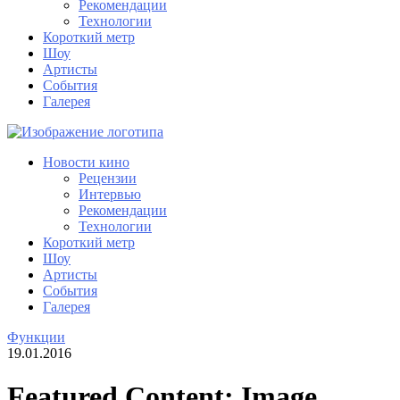
Рекомендации
Технологии
Короткий метр
Шоу
Артисты
События
Галерея
Новости кино
Рецензии
Интервью
Рекомендации
Технологии
Короткий метр
Шоу
Артисты
События
Галерея
Функции
19.01.2016
Featured Content: Image