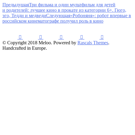
Предыдущая
Три фильма и один мультфильм для детей
и родителей: лучшее кино в прокате из категории 6+. Гюго,
эго, Тедди и медведи
Следующая
«Робоняня»: робот впервые в
российском кинематографе получил роль в кино
© Copyright 2018 Meloo. Powered by
Rascals Themes
.
Handcrafted in Europe.