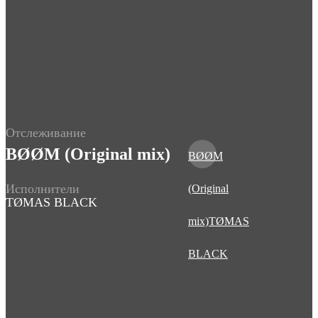
Отслеживание
BØØM (Original mix)
BØØM
Исполнители
(Original
TØMAS BLACK
mix)
TØMAS
BLACK