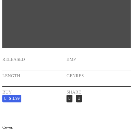
RELEASED
BMP
2018-05-01
101
LENGTH
GENRES
1:02
Hip Hop
Glitch
BUY
SHARE
$ 1.99
Cover: