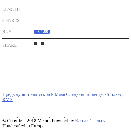
LENGTH
1:02
GENRES
Hip Hop
Glitch
BUY
$ 1.99
SHARE
Предыдущий выпуск
Sick Music
Следующий выпуск
Smokey!
RMX
© Copyright 2018 Meloo. Powered by
Rascals Themes
.
Handcrafted in Europe.