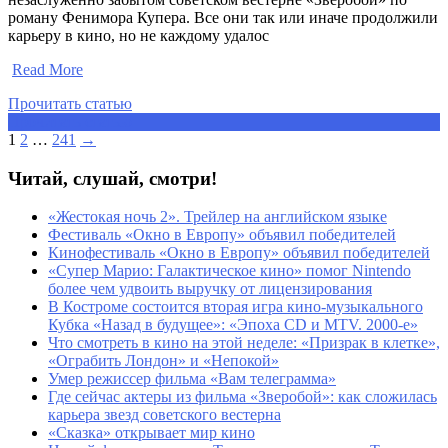
роману Фенимора Купера. Все они так или иначе продолжили
карьеру в кино, но не каждому удалос
​
Read More
Прочитать статью
Прочитать статью
1
2
…
241
→
Читай, слушай, смотри!
«Жестокая ночь 2». Трейлер на английском языке
Фестиваль «Окно в Европу» объявил победителей
Кинофестиваль «Окно в Европу» объявил победителей
«Супер Марио: Галактическое кино» помог Nintendo
более чем удвоить выручку от лицензирования
В Костроме состоится вторая игра кино-музыкального
Кубка «Назад в будущее»: «Эпоха CD и MTV. 2000-е»
Что смотреть в кино на этой неделе: «Призрак в клетке»,
«Ограбить Лондон» и «Непокой»
Умер режиссер фильма «Вам телеграмма»
Где сейчас актеры из фильма «Зверобой»: как сложилась
карьера звезд советского вестерна
«Сказка» открывает мир кино