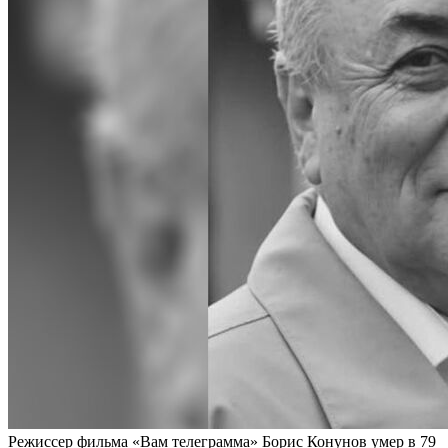
Режиссер фильма «Вам телеграмма» Борис Конунов умер в 79