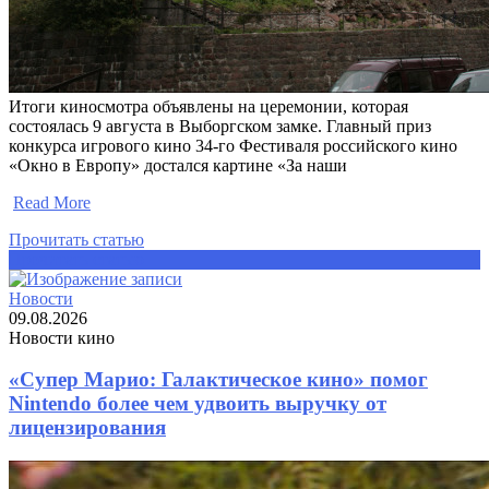
Итоги киносмотра объявлены на церемонии, которая
состоялась 9 августа в Выборгском замке. Главный приз
конкурса игрового кино 34-го Фестиваля российского кино
«Окно в Европу» достался картине «За наши
​
Read More
Прочитать статью
Прочитать статью
Новости
09.08.2026
Новости кино
«Супер Марио: Галактическое кино» помог
Nintendo более чем удвоить выручку от
лицензирования