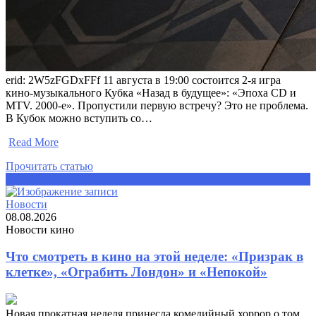
erid: 2W5zFGDxFFf 11 августа в 19:00 состоится 2-я игра
кино-музыкального Кубка «Назад в будущее»: «Эпоха CD и
MTV. 2000-е». Пропустили первую встречу? Это не проблема.
В Кубок можно вступить со…
​
Read More
Прочитать статью
Прочитать статью
Новости
08.08.2026
Новости кино
Что смотреть в кино на этой неделе: «Призрак в
клетке», «Ограбить Лондон» и «Непокой»
Новая прокатная неделя принесла комедийный хоррор о том,