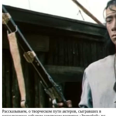
Рассказываем, о творческом пути актеров, сыгравших в
незаслуженно забытом советском вестерне «Зверобой» по