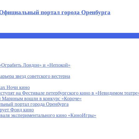
 / Официальный портал города Оренбурга
, «Ограбить Лондон» и «Непокой»
арьера звезд советского вестерна
ках Ночи кино
ступят на Фестивале петербургского кино в «Невидимом театре
м Мариным вошли в конкурс «Короче»
альный портал города Оренбурга
рует Фонд кино
тиваля экспериментального кино «КиноИгры»