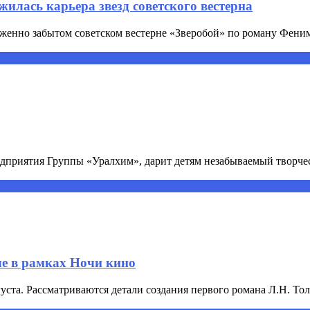
жилась карьера звезд советского вестерна
уженно забытом советском вестерне «Зверобой» по роману Фенимо
дприятия Группы «Уралхим», дарит детям незабываемый творческ
ле в рамках Ночи кино
уста. Рассматриваются детали создания первого романа Л.Н. Толс