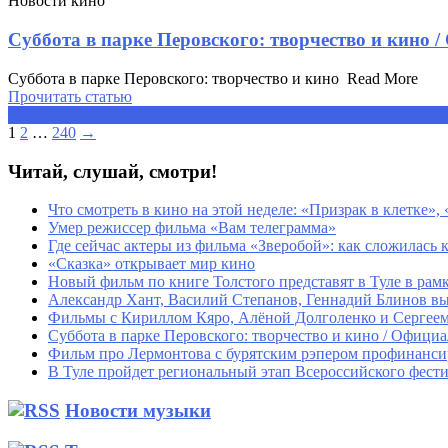
Новости кино
Суббота в парке Перовского: творчество и кино
Суббота в парке Перовского: творчество и кино ​ Read More
Прочитать статью
Прочитать статью
1
2
…
240
→
Читай, слушай, смотри!
Что смотреть в кино на этой неделе: «Призрак в клетке»
Умер режиссер фильма «Вам телеграмма»
Где сейчас актеры из фильма «Зверобой»: как сложилась к
«Сказка» открывает мир кино
Новый фильм по книге Толстого представят в Туле в рам
Александр Хант, Василий Степанов, Геннадий Блинов вы
Фильмы с Кириллом Кяро, Алёной Долголенко и Сергее
Суббота в парке Перовского: творчество и кино / Офици
Фильм про Лермонтова с бурятским рэпером профинанси
В Туле пройдет региональный этап Всероссийского фес
Новости музыки