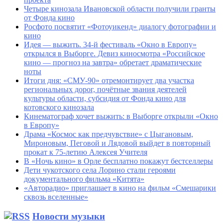
Четыре кинозала Ивановской области получили гранты
от Фонда кино
Росфото посвятит «Фотоуикенд» диалогу фотографии и
кино
Идея — выжить. 34-й фестиваль «Окно в Европу»
открылся в Выборге. Девиз киносмотра «Российское
кино — прогноз на завтра» обретает драматические
ноты
Итоги дня: «СМУ-90» отремонтирует два участка
региональных дорог, почётные звания деятелей
культуры области, субсидия от Фонда кино для
котовского кинозала
Кинематограф хочет выжить: в Выборге открыли «Окно
в Европу»
Драма «Космос как предчувствие» с Цыгановым,
Мироновым, Пеговой и Лядовой выйдет в повторный
прокат к 75-летию Алексея Учителя
В «Ночь кино» в Орле бесплатно покажут бестселлеры
Дети чукотского села Лорино стали героями
документального фильма «Китята»
«Авторадио» приглашает в кино на фильм «Смешарики
сквозь вселенные»
Новости музыки