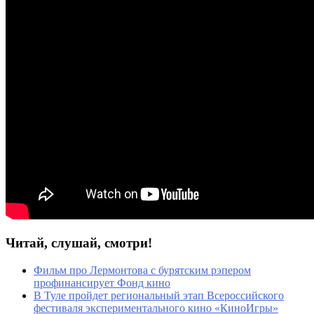
Читай, слушай, смотри!
Фильм про Лермонтова с бурятским рэпером
профинансирует Фонд кино
В Туле пройдет региональный этап Всероссийского
фестиваля экспериментального кино «КиноИгры»