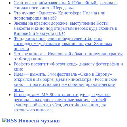
Стартовал приём заявок на X Юбилейный фестиваль
социального кино «Шередарь»
Что лучше: «Одиссея» Кристофера Нолана или
порнопародия на неё?
Звезды на красной дорожке, выступление Косты
Лакосты и кино под открытым небом: куда сходить в
Кирове 8 и 9 августа (16+)
Фонд кино определил победителей отбора на
господдержку: финансирование получат 83 новых
проекта
Четыре кинозала Ивановской области получили гранты
от Фонда кино
Росфото посвятит «Фотоуикенд» диалогу фотографии и
кино
Идея — выжить. 34-й фестиваль «Окно в Европу»
открылся в Выборге. Девиз киносмотра «Российское
кино — прогноз на завтра» обретает драматические
ноты
Итоги дня: «СМУ-90» отремонтирует два участка
региональных дорог, почётные звания деятелей
культуры области, субсидия от Фонда кино для
котовского кинозала
Новости музыки