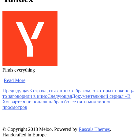
Finds everything
​
Read More
Предыдущая
3 страха, связанных с браком, о которых наконец-
то заговорили в кино
Следующая
Документальный сериал «В
Хогвартс я не попал» набрал более пяти миллионов
просмотров
© Copyright 2018 Meloo. Powered by
Rascals Themes
.
Handcrafted in Europe.