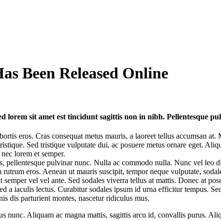
as Been Released Online
 lorem sit amet est tincidunt sagittis non in nibh. Pellentesque pulv
lobortis eros. Cras consequat metus mauris, a laoreet tellus accumsan at. 
tristique. Sed tristique vulputate dui, ac posuere metus ornare eget. 
m nec lorem et semper.
is, pellentesque pulvinar nunc. Nulla ac commodo nulla. Nunc vel leo d
m rutrum eros. Aenean ut mauris suscipit, tempor neque vulputate, sodal
it semper vel vel ante. Sed sodales viverra tellus at mattis. Donec at po
ed a iaculis lectus. Curabitur sodales ipsum id urna efficitur tempus. Sed ve
is dis parturient montes, nascetur ridiculus mus.
 nunc. Aliquam ac magna mattis, sagittis arcu id, convallis purus. Ali