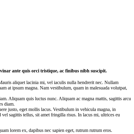
inar ante quis orci tristique, ac finibus nibh suscipit.
Mauris aliquet lacinia mi, vel iaculis nulla hendrerit nec. Nullam
Aliquam at ipsum magna. Nam vestibulum, quam in malesuada volutpat,
iam. Aliquam quis luctus nunc. Aliquam ac magna mattis, sagittis arcu
es diam.
suere justo, eget mollis lacus. Vestibulum in vehicula magna, in
l sagittis tellus, sit amet fringilla risus. In lacus mi, ultrices eu
quam lorem ex, dapibus nec sapien eget, rutrum rutrum eros.