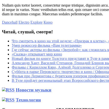
Nullam quis tortor laoreet, consectetur neque tristique, dignissim arc
id neque in varius. Nunc vestibulum tellus erat, quis ornare orci conse
diam in maximus congue. Maecenas sodales pellentesque facilisis.
Dancehall
Electro
Explore
Кино
Читай, слушай, смотри!
Что смотреть в кино на этой неделе: «Призрак в клетке»
Умер режиссер фильма «Вам телеграмма»
Где сейчас актеры из фильма «Зверобой»: как сложилась к
«Сказка» открывает мир кино
Новый фильм по книге Толстого представят в Туле в рам
Александр Хант, Василий Степанов, Геннадий Блинов вы
Фильмы с Кириллом Кяро, Алёной Долголенко и Сергее
Суббота в парке Перовского: творчество и кино / Офици
Фильм про Лермонтова с бурятским рэпером профинанси
В Туле пройдет региональный этап Всероссийского фес
Новости музыки
Технологии