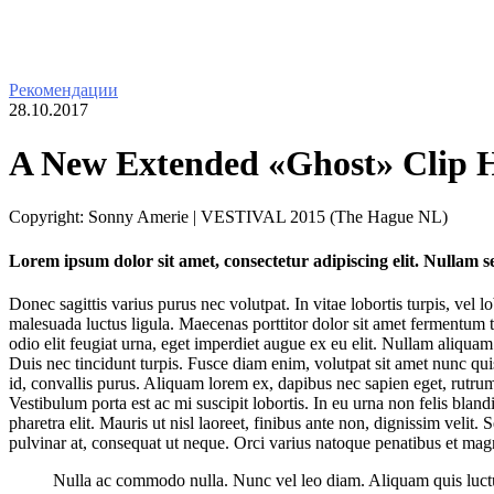
Рекомендации
28.10.2017
A New Extended «Ghost» Clip H
Copyright: Sonny Amerie | VESTIVAL 2015 (The Hague NL)
Lorem ipsum dolor sit amet, consectetur adipiscing elit. Nullam sed
Donec sagittis varius purus nec volutpat. In vitae lobortis turpis, vel 
malesuada luctus ligula. Maecenas porttitor dolor sit amet fermentum 
odio elit feugiat urna, eget imperdiet augue ex eu elit. Nullam aliqua
Duis nec tincidunt turpis. Fusce diam enim, volutpat sit amet nunc qu
id, convallis purus. Aliquam lorem ex, dapibus nec sapien eget, rutru
Vestibulum porta est ac mi suscipit lobortis. In eu urna non felis bland
pharetra elit. Mauris ut nisl laoreet, finibus ante non, dignissim velit. S
pulvinar at, consequat ut neque. Orci varius natoque penatibus et magn
Nulla ac commodo nulla. Nunc vel leo diam. Aliquam quis luctus