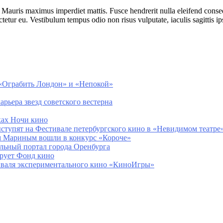
u. Mauris maximus imperdiet mattis. Fusce hendrerit nulla eleifend conse
ctetur eu. Vestibulum tempus odio non risus vulputate, iaculis sagittis i
, «Ограбить Лондон» и «Непокой»
арьера звезд советского вестерна
ках Ночи кино
ступят на Фестивале петербургского кино в «Невидимом театре
м Мариным вошли в конкурс «Короче»
альный портал города Оренбурга
рует Фонд кино
тиваля экспериментального кино «КиноИгры»