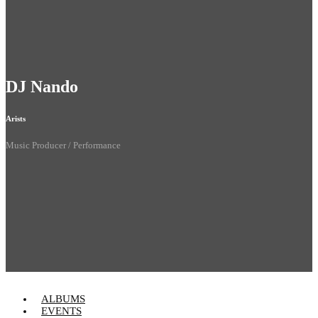
DJ Nando
Arists
Music Producer / Performance
ALBUMS
EVENTS