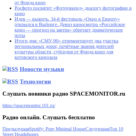
от Фонда кино
Росфото посвятит «Фотоуикенд» диалогу фотографии и
кино
Идея — выжить. 34-й фестиваль «Окно в Европу»
открылся в Выборге. Девиз киносмотра «Российское
кино — прогноз на завтра» обретает драматические
ноты
Итоги дня: «СМУ-90» отремонтирует два участка
региональных дорог, почётные звания деятелей
культуры области, субсидия от Фонда кино для
котовского кинозала
Новости музыки
Технологии
Слушать новинки радио SPACEMONITOR.ru
https://spacemonitor.101.ru/
Радио онлайн. Слушать бесплатно
Предыдущая
Spotify: Pure Minimal House
Следующая
Top 10
Street Headphones