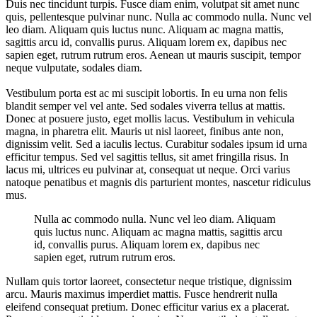
Duis nec tincidunt turpis. Fusce diam enim, volutpat sit amet nunc
quis, pellentesque pulvinar nunc. Nulla ac commodo nulla. Nunc vel
leo diam. Aliquam quis luctus nunc. Aliquam ac magna mattis,
sagittis arcu id, convallis purus. Aliquam lorem ex, dapibus nec
sapien eget, rutrum rutrum eros. Aenean ut mauris suscipit, tempor
neque vulputate, sodales diam.
Vestibulum porta est ac mi suscipit lobortis. In eu urna non felis
blandit semper vel vel ante. Sed sodales viverra tellus at mattis.
Donec at posuere justo, eget mollis lacus. Vestibulum in vehicula
magna, in pharetra elit. Mauris ut nisl laoreet, finibus ante non,
dignissim velit. Sed a iaculis lectus. Curabitur sodales ipsum id urna
efficitur tempus. Sed vel sagittis tellus, sit amet fringilla risus. In
lacus mi, ultrices eu pulvinar at, consequat ut neque. Orci varius
natoque penatibus et magnis dis parturient montes, nascetur ridiculus
mus.
Nulla ac commodo nulla. Nunc vel leo diam. Aliquam
quis luctus nunc. Aliquam ac magna mattis, sagittis arcu
id, convallis purus. Aliquam lorem ex, dapibus nec
sapien eget, rutrum rutrum eros.
Nullam quis tortor laoreet, consectetur neque tristique, dignissim
arcu. Mauris maximus imperdiet mattis. Fusce hendrerit nulla
eleifend consequat pretium. Donec efficitur varius ex a placerat.