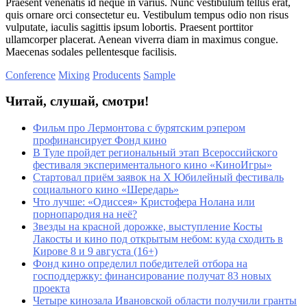
Praesent venenatis id neque in varius. Nunc vestibulum tellus erat,
quis ornare orci consectetur eu. Vestibulum tempus odio non risus
vulputate, iaculis sagittis ipsum lobortis. Praesent porttitor
ullamcorper placerat. Aenean viverra diam in maximus congue.
Maecenas sodales pellentesque facilisis.
Conference
Mixing
Producents
Sample
Читай, слушай, смотри!
Фильм про Лермонтова с бурятским рэпером
профинансирует Фонд кино
В Туле пройдет региональный этап Всероссийского
фестиваля экспериментального кино «КиноИгры»
Стартовал приём заявок на X Юбилейный фестиваль
социального кино «Шередарь»
Что лучше: «Одиссея» Кристофера Нолана или
порнопародия на неё?
Звезды на красной дорожке, выступление Косты
Лакосты и кино под открытым небом: куда сходить в
Кирове 8 и 9 августа (16+)
Фонд кино определил победителей отбора на
господдержку: финансирование получат 83 новых
проекта
Четыре кинозала Ивановской области получили гранты