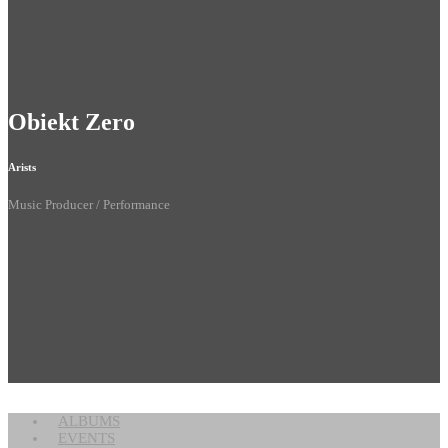
Obiekt Zero
Arists
Music Producer / Performance
ALBUMS
EVENTS